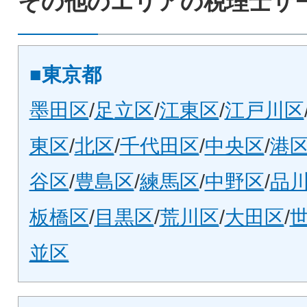
その他のエリアの税理士サ
■東京都
墨田区
/
足立区
/
江東区
/
江戸川区
東区
/
北区
/
千代田区
/
中央区
/
港
谷区
/
豊島区
/
練馬区
/
中野区
/
品
板橋区
/
目黒区
/
荒川区
/
大田区
/
並区