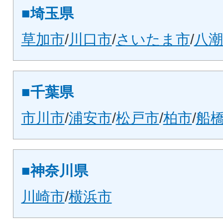
■埼玉県
草加市
/
川口市
/
さいたま市
/
八潮
■千葉県
市川市
/
浦安市
/
松戸市
/
柏市
/
船
■神奈川県
川崎市
/
横浜市