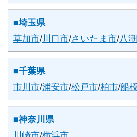
■埼玉県
草加市
/
川口市
/
さいたま市
/
八潮
■千葉県
市川市
/
浦安市
/
松戸市
/
柏市
/
船
■神奈川県
川崎市
/
横浜市