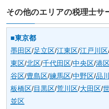
その他のエリアの税理士サ
■東京都
墨田区
/
足立区
/
江東区
/
江戸川区
東区
/
北区
/
千代田区
/
中央区
/
港
谷区
/
豊島区
/
練馬区
/
中野区
/
品
板橋区
/
目黒区
/
荒川区
/
大田区
/
並区