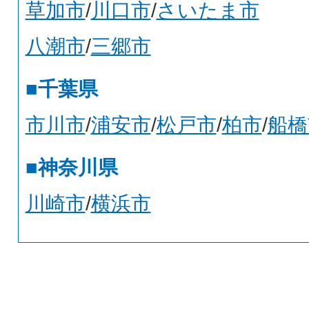
草加市
/
川口市
/
さいたま市
八潮市
/
三郷市
■千葉県
市川市
/
浦安市
/
松戸市
/
柏市
/
船橋
■神奈川県
川崎市
/
横浜市