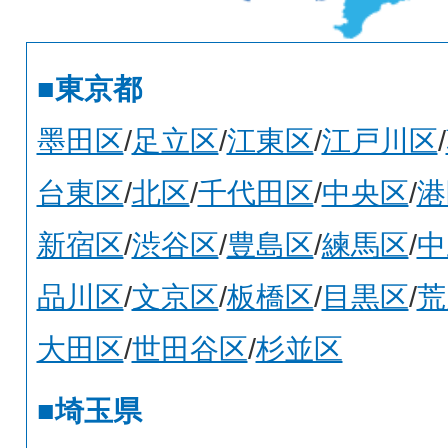
■東京都
墨田区
/
足立区
/
江東区
/
江戸川区
/
台東区
/
北区
/
千代田区
/
中央区
/
港
新宿区
/
渋谷区
/
豊島区
/
練馬区
/
中
品川区
/
文京区
/
板橋区
/
目黒区
/
荒
大田区
/
世田谷区
/
杉並区
■埼玉県