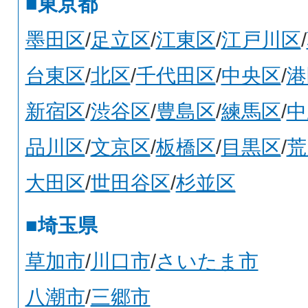
■東京都
墨田区
/
足立区
/
江東区
/
江戸川区
/
台東区
/
北区
/
千代田区
/
中央区
/
港
新宿区
/
渋谷区
/
豊島区
/
練馬区
/
中
品川区
/
文京区
/
板橋区
/
目黒区
/
荒
大田区
/
世田谷区
/
杉並区
■埼玉県
草加市
/
川口市
/
さいたま市
八潮市
/
三郷市