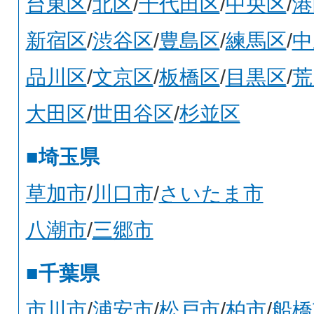
台東区
/
北区
/
千代田区
/
中央区
/
港
新宿区
/
渋谷区
/
豊島区
/
練馬区
/
中
品川区
/
文京区
/
板橋区
/
目黒区
/
荒
大田区
/
世田谷区
/
杉並区
■埼玉県
草加市
/
川口市
/
さいたま市
八潮市
/
三郷市
■千葉県
市川市
/
浦安市
/
松戸市
/
柏市
/
船橋