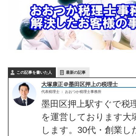
この記事を書いた人
最新の記事
大塚康正＠墨田区押上の税理士
代表税理士
：
おおつか税理士事務所
墨田区押上駅すぐで税
を運営しております大
します。30代・創業し