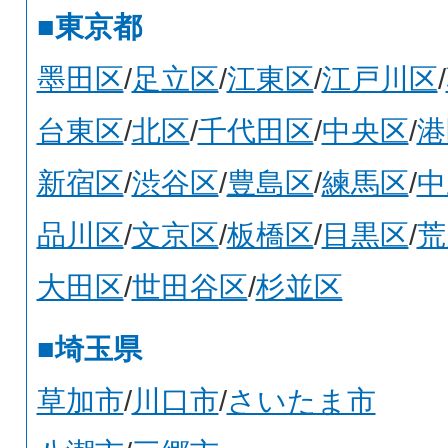
■東京都
墨田区
/
足立区
/
江東区
/
江戸川区
/
台東区
/
北区
/
千代田区
/
中央区
/
港
新宿区
/
渋谷区
/
豊島区
/
練馬区
/
中
品川区
/
文京区
/
板橋区
/
目黒区
/
荒
大田区
/
世田谷区
/
杉並区
■埼玉県
草加市
/
川口市
/
さいたま市