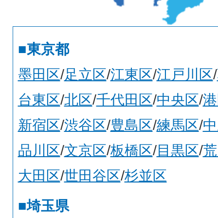
■東京都
墨田区
/
足立区
/
江東区
/
江戸川区
/
台東区
/
北区
/
千代田区
/
中央区
/
港
新宿区
/
渋谷区
/
豊島区
/
練馬区
/
中
品川区
/
文京区
/
板橋区
/
目黒区
/
荒
大田区
/
世田谷区
/
杉並区
■埼玉県