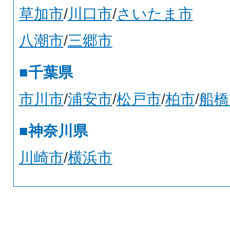
草加市
/
川口市
/
さいたま市
八潮市
/
三郷市
■千葉県
市川市
/
浦安市
/
松戸市
/
柏市
/
船橋
■神奈川県
川崎市
/
横浜市